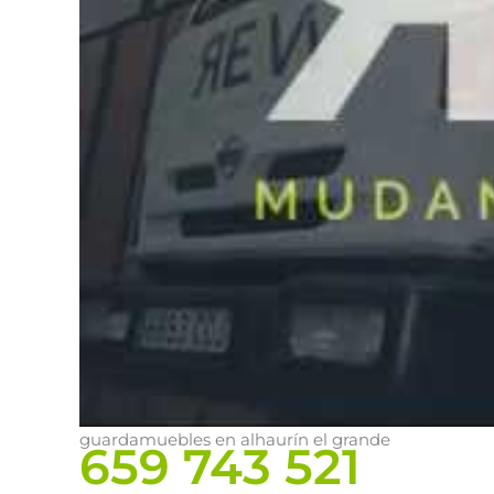
guardamuebles en alhaurín el grande
659 743 521