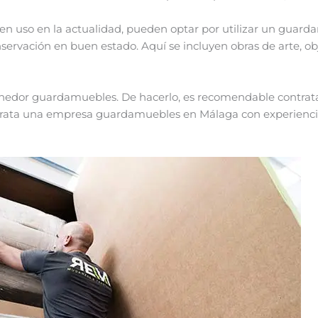
n uso en la actualidad, pueden optar por utilizar un guard
vación en buen estado. Aquí se incluyen obras de arte, obje
nedor guardamuebles. De hacerlo, es recomendable contrata
ontrata una empresa guardamuebles en Málaga con experienci