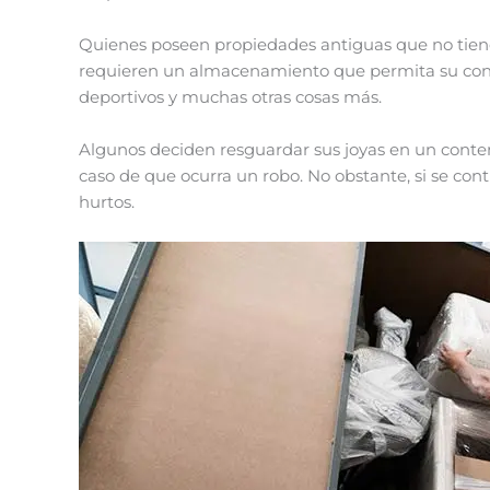
Quienes poseen propiedades antiguas que no tiene
requieren un almacenamiento que permita su conser
deportivos y muchas otras cosas más.
Algunos deciden resguardar sus joyas en un conte
caso de que ocurra un robo. No obstante, si se c
hurtos.